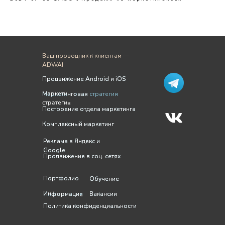
Ваш проводник к клиентам —
ADWAI
Продвижение Android и iOS
Продвижение Android и iOS
Маркетинговая
Маркетинговая стратегия
стратегия
Построение отдела маркетинга
Построение отдела маркетинга
Комплексный маркетинг
Комплексный маркетинг
Реклама в Яндекс и
Реклама в Яндекс и
Google
Google
Продвижение в соц. сетях
Продвижение в соц. сетях
Портфолио
Портфолио
Обучение
Обучение
Информация
Информация
Вакансии
Вакансии
Политика конфиденциальности
Политика конфиденциальности