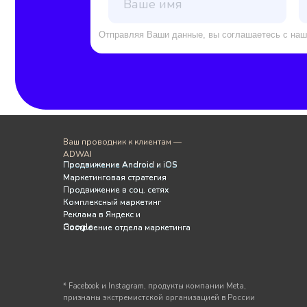
Ваш проводник к клиентам —
ADWAI
Продвижение Android и iOS
Продвижение Android и iOS
Маркетинговая стратегия
Маркетинговая стратегия
Продвижение в соц. сетях
Продвижение в соц. сетях
Комплексный маркетинг
Комплексный маркетинг
Реклама в Яндекс и
Реклама в Яндекс и
Google
Google
Построение отдела маркетинга
Построение отдела маркетинга
* Facebook и Instagram, продукты компании Meta,
признаны экстремистской организацией в России