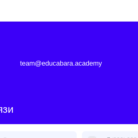
team@educabara.academy
+7
икой конфиденциальности
и
офертой