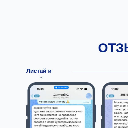
ОТЗ
Листай и
читай