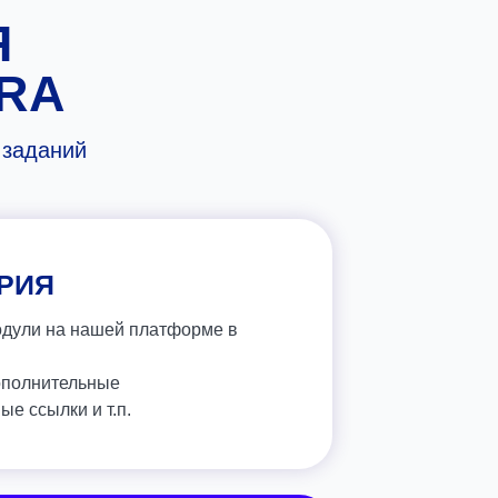
Я
RA
 заданий
РИЯ
одули на нашей платформе в
ополнительные
ые ссылки и т.п.