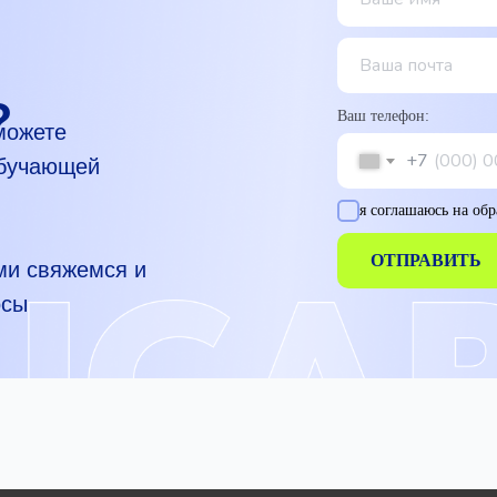
?
Ваш телефон:
можете
+7
обучающей
я соглашаюсь на об
ОТПРАВИТЬ
ми свяжемся и
осы