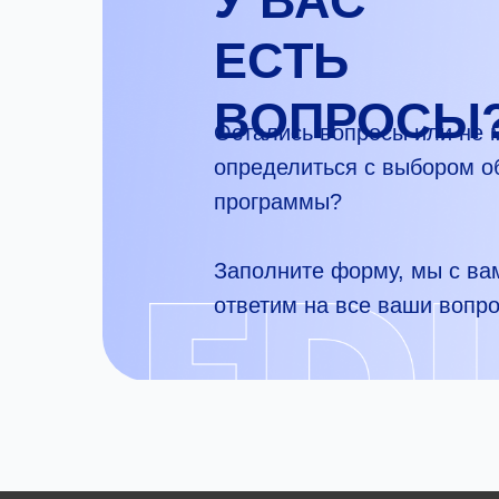
У ВАС
ЕСТЬ
ВОПРОСЫ
Остались вопросы или не 
определиться с выбором 
программы?
Заполните форму, мы с ва
ответим на все ваши вопр