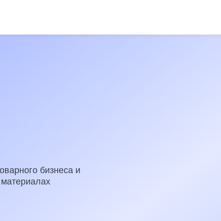
го бизнеса и
иалах