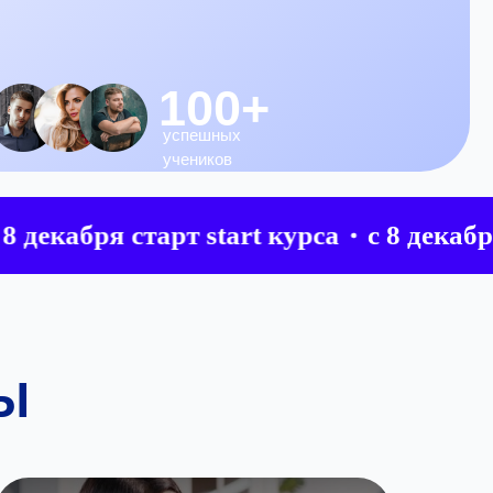
100+
успешных
учеников
абря старт start курса
с 8 декабря стар
Ы