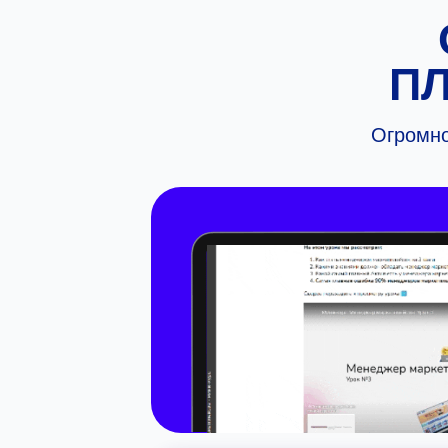
П
Огромно