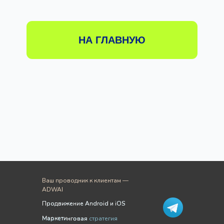
Ваш проводник к клиентам —
ADWAI
Продвижение Android и iOS
Продвижение Android и iOS
Маркетинговая
Маркетинговая стратегия