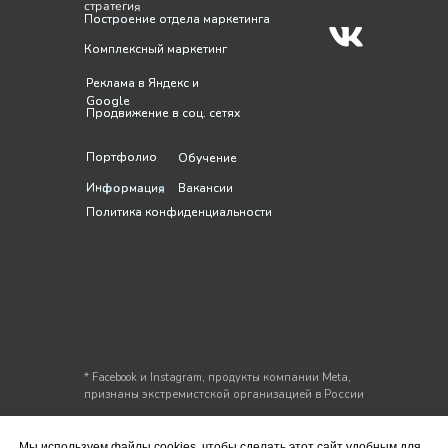
стратегия
Построение отдела маркетинга
Построение отдела маркетинга
Комплексный маркетинг
Комплексный маркетинг
Реклама в Яндекс и
Реклама в Яндекс и
Google
Google
Продвижение в соц. сетях
Продвижение в соц. сетях
Портфолио
Портфолио
Обучение
Обучение
Информация
Информация
Вакансии
Вакансии
Политика конфиденциальности
Политика конфиденциальности
* Facebook и Instagram, продукты компании Meta,
признаны экстремистской организацией в России
Мы используем файлы cookies, чтобы сделать этот сайт удобным для