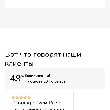
Вот что говорят наши
Базовый
клиенты
Тариф "просто попробовать"
Бесплатный
4.9
Великолепно!
/5
Начать БЕСПЛАТНО
На основе 20+ отзывов
1 проект
До 3 чатов
7 дней полного доступа. Потом: только
еженедельная сводка
«С внедрением Pulse
сотрудники перестали