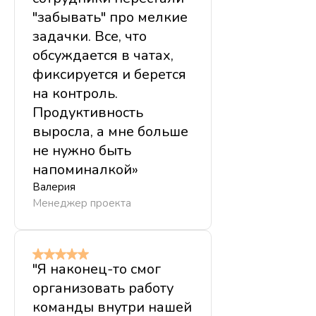
"забывать" про мелкие
Стандартный
задачки. Все, что
обсуждается в чатах,
20% скидка
фиксируется и берется
Тариф для небольших команд и ограниченных проектов
9500 руб/год
11 800 руб
на контроль.
Подключить
Продуктивность
До 3 проектов
выросла, а мне больше
До 3 чатов/проект
не нужно быть
Ежедневные сводки +
напоминалкой»
уведомления
Валерия
60 ручных сводок/мес
Менеджер проекта
Премиум
"Я наконец-то смог
20% скидка
организовать работу
Тариф для организации работы нескольких
команды внутри нашей
направлений компании или большого количества