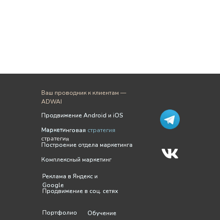
Ваш проводник к клиентам —
ADWAI
Продвижение Android и iOS
Продвижение Android и iOS
Маркетинговая
Маркетинговая стратегия
стратегия
Построение отдела маркетинга
Построение отдела маркетинга
Комплексный маркетинг
Комплексный маркетинг
Реклама в Яндекс и
Реклама в Яндекс и
Google
Google
Продвижение в соц. сетях
Продвижение в соц. сетях
Портфолио
Портфолио
Обучение
Обучение