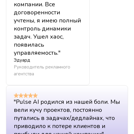
проектов
компании. Все
24 000 руб/год
29 800 руб
договоренности
Подключить
учтены, я имею полный
До 10 проектов
контроль динамики
До 3 чатов/проект
задач. Ушел хаос,
Ежедневные сводки + уведомления
появилась
90 ручных сводок/мес
управляемость."
Эдуард
Руководитель рекламного
агентства
"Pulse AI родился из нашей боли. Мы
вели кучу проектов, постоянно
путались в задачах/дедлайнах, что
приводило к потере клиентов и