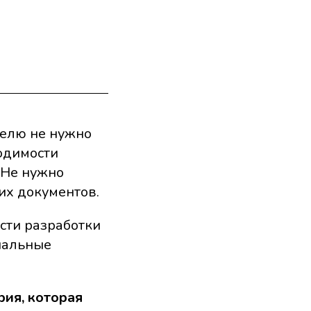
телю не нужно
одимости
 Не нужно
их документов.
сти разработки
циальные
рия, которая