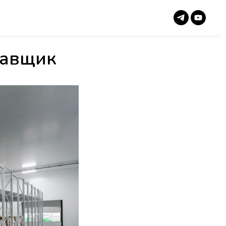
тавщик