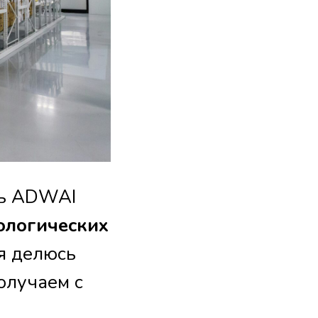
ль ADWAI
ологических
 я делюсь
олучаем с