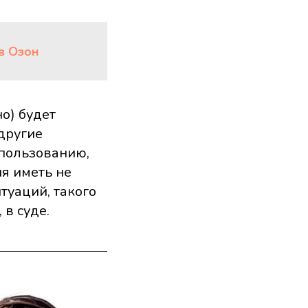
в Озон
о) будет
другие
 пользованию,
ия иметь не
итуаций, такого
 в суде.