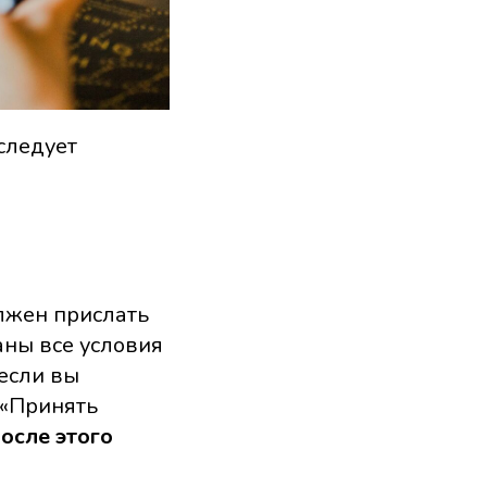
 следует
олжен прислать
аны все условия
 если вы
 «Принять
осле этого