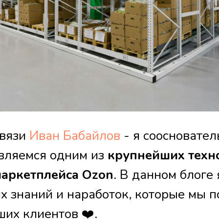
связи
Иван Бабайлов
- я соосновате
являемся одним из
крупнейших техн
маркетплейса Ozon
. В данном блоге
х знаний и наработок, которые мы п
ших клиентов ❤️.