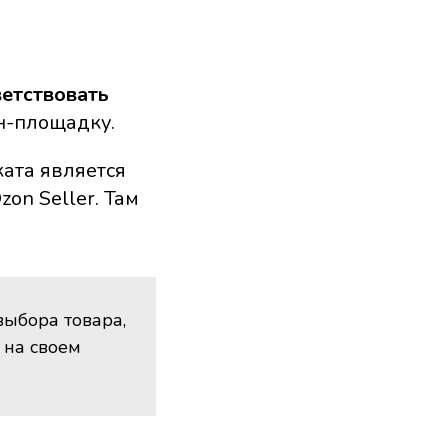
ветствовать
н-площадку.
ката является
on Seller. Там
выбора товара,
 на своем