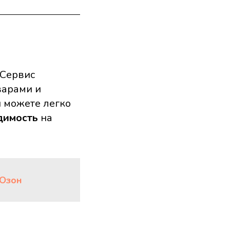
 Сервис
варами и
ы можете легко
идимость
на
 Озон