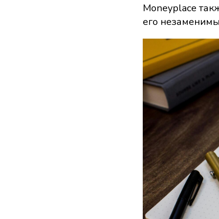
Moneyplace так
его незаменимы