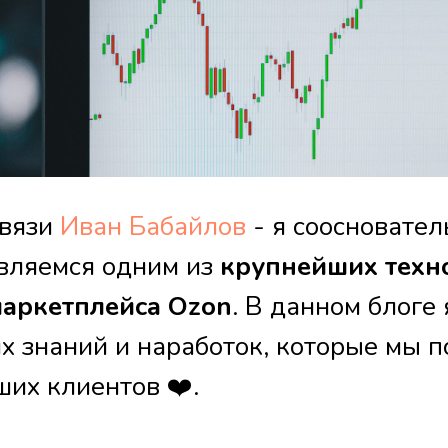
связи
Иван Бабайлов
- я соосновате
являемся одним из
крупнейших техн
маркетплейса Ozon
. В данном блоге
х знаний и наработок, которые мы п
ших клиентов ❤️.