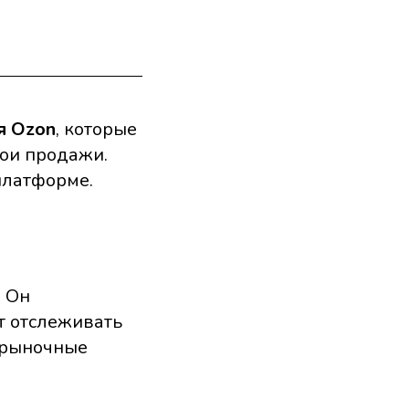
я Ozon
, которые
вои продажи.
платформе.
. Он
ет отслеживать
 рыночные