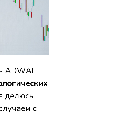
ль ADWAI
ологических
 я делюсь
олучаем с