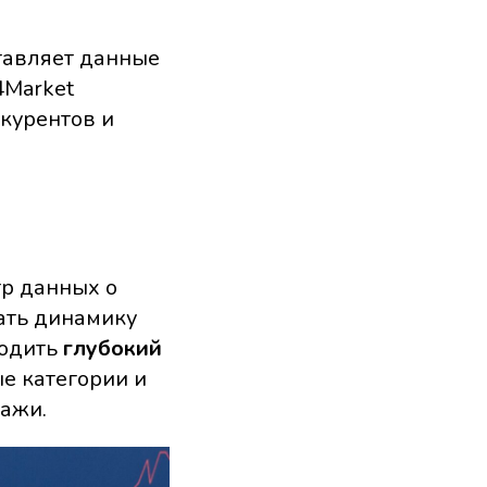
тавляет данные
4Market
курентов и
тр данных о
ать динамику
водить
глубокий
е категории и
дажи.