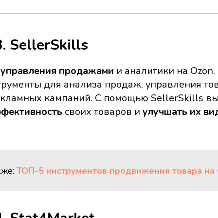
 SellerSkills
 управления продажами
и аналитики на Ozon.
трументы для анализа продаж, управления то
кламных кампаний. С помощью SellerSkills в
ффективность
своих товаров и
улучшать их в
кже:
ТОП-5 инструментов продвижения товара на