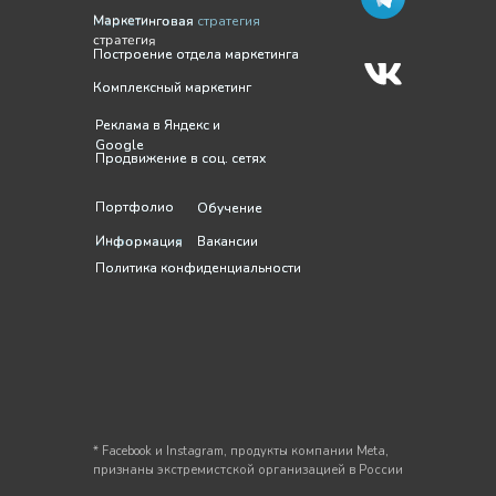
Маркетинговая
Маркетинговая стратегия
стратегия
Построение отдела маркетинга
Построение отдела маркетинга
Комплексный маркетинг
Комплексный маркетинг
Реклама в Яндекс и
Реклама в Яндекс и
Google
Google
Продвижение в соц. сетях
Продвижение в соц. сетях
Портфолио
Портфолио
Обучение
Обучение
Информация
Информация
Вакансии
Вакансии
Политика конфиденциальности
Политика конфиденциальности
* Facebook и Instagram, продукты компании Meta,
признаны экстремистской организацией в России