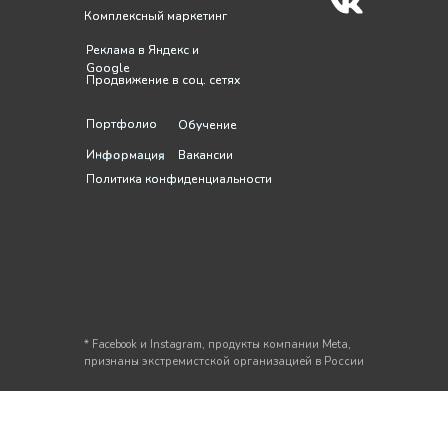
Комплексный маркетинг
Комплексный маркетинг
Реклама в Яндекс и
Реклама в Яндекс и
Google
Google
Продвижение в соц. сетях
Продвижение в соц. сетях
Портфолио
Портфолио
Обучение
Обучение
Информация
Информация
Вакансии
Вакансии
Политика конфиденциальности
Политика конфиденциальности
* Facebook и Instagram, продукты компании Meta,
признаны экстремистской организацией в России