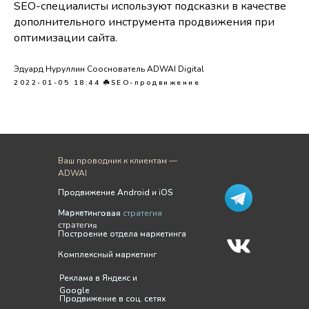
SEO-специалисты используют подсказки в качестве
дополнительного инструмента продвижения при
оптимизации сайта.
Эдуард Нуруллин Сооснователь ADWAI Digital
2022-01-05 18:44
☘️SEO-продвижение
Ваш проводник к клиентам —
ADWAI
Продвижение Android и iOS
Продвижение Android и iOS
Маркетинговая
Маркетинговая стратегия
стратегия
Построение отдела маркетинга
Построение отдела маркетинга
Комплексный маркетинг
Комплексный маркетинг
Реклама в Яндекс и
Реклама в Яндекс и
Google
Google
Продвижение в соц. сетях
Продвижение в соц. сетях