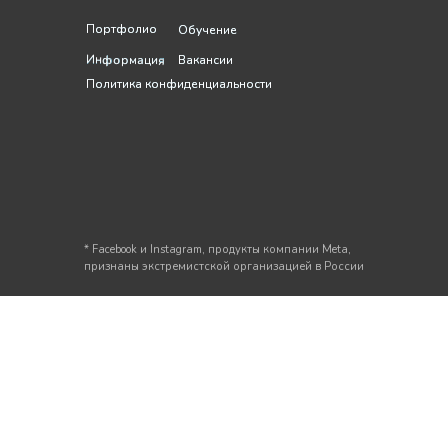
Портфолио
Портфолио
Обучение
Обучение
Информация
Информация
Вакансии
Вакансии
Политика конфиденциальности
Политика конфиденциальности
* Facebook и Instagram, продукты компании Meta,
признаны экстремистской организацией в России