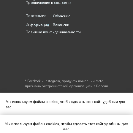
Продвижение в соц. сетях
Продвижение в соц. сетях
Портфолио
Портфолио
Обучение
Обучение
Информация
Информация
Вакансии
Вакансии
Политика конфиденциальности
Политика конфиденциальности
* Facebook и Instagram, продукты компании Meta,
признаны экстремистской организацией в России
Мы используем файлы cookies, чтобы сделать этот сайт удобным для
вас.
Подтвердить
Мы используем файлы cookies, чтобы сделать этот сайт удобным для
вас.