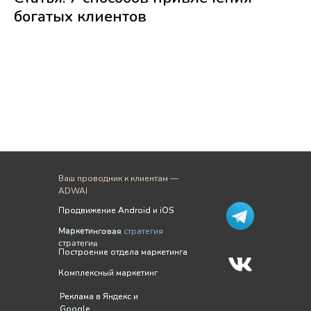
богатых клиентов
Ваш проводник к клиентам —
ADWAI
Продвижение Android и iOS
Продвижение Android и iOS
Маркетинговая
Маркетинговая стратегия
стратегия
Построение отдела маркетинга
Построение отдела маркетинга
Комплексный маркетинг
Комплексный маркетинг
Реклама в Яндекс и
Реклама в Яндекс и
Google
Google