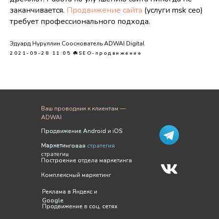
заканчивается.
Продвижение сайта
(услуги msk сео)
требует профессионального подхода.
Эдуард Нуруллин Сооснователь ADWAI Digital
2021-09-28 11:05
☘️SEO-продвижение
Ваш проводник к клиентам —
ADWAI
Продвижение Android и iOS
Продвижение Android и iOS
Маркетинговая
Маркетинговая стратегия
стратегия
Построение отдела маркетинга
Построение отдела маркетинга
Комплексный маркетинг
Комплексный маркетинг
Реклама в Яндекс и
Реклама в Яндекс и
Google
Google
Продвижение в соц. сетях
Продвижение в соц. сетях