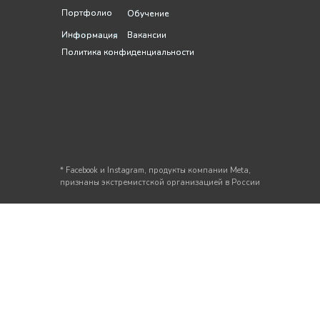
Портфолио
Портфолио
Обучение
Обучение
Информация
Информация
Вакансии
Вакансии
Политика конфиденциальности
Политика конфиденциальности
* Facebook и Instagram, продукты компании Meta,
признаны экстремистской организацией в России