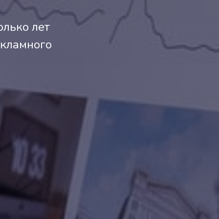
олько лет
екламного