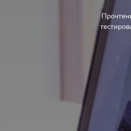
Прочтени
тестиров