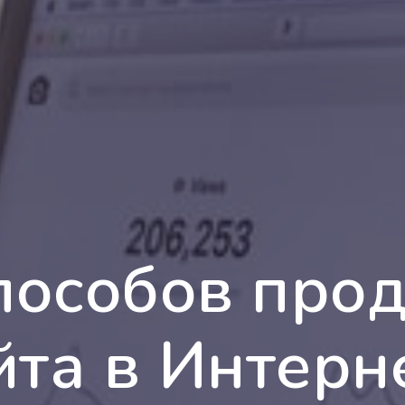
пособов про
йта в Интерн