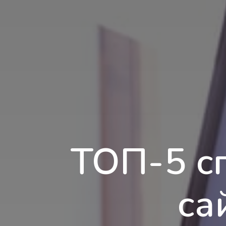
ТОП-5 с
са