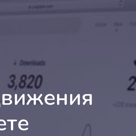
движения
ете